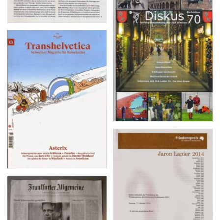
Diskus 70 – 4/2014
Transhelvetica – #27,
März–April 2015
Reden anlässlich des
Verleihung des
Friedenspreis des
Deutschen Buchhandels
2014, Sonntag, 12.
Frankfurter Allgemeine –
Oktober 2014
Freitag, 13 Juni 2014 • Nr.