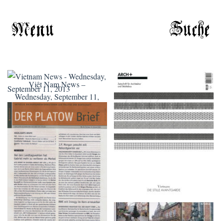
Menu
Suche
Việt Nam News –
Wednesday, September 11,
ARCH+ Nr. 226, Herbst
2013, Volume XXIII,
2016
Number 7890
DER PLATOW Brief –
Nr. 5 | Freitag, 15. Januar
2016