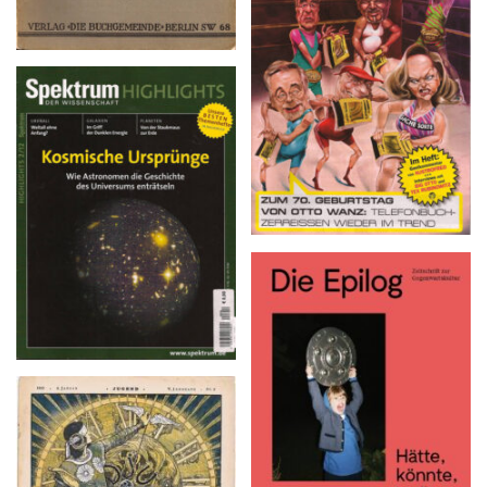
Bananenblatt – Nº 12 *
Sommer 2013
Spektrum DER
WISSENSCHAFT –
HIGHLIGHTS 2/12
Die Epilog – Ausgabe 5,
April 2016
Jugend – 1900 · 8. Januar,
V. Jahrgang · NR. 2