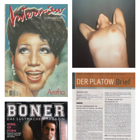
BLOCK – No. 2 (2015)
Interview – December
1986
DER PLATOW Brief –
Nr. 5 | Freitag, 15. Januar
2016
BONER – OKTOBER
2013 | 3. AUSGABE