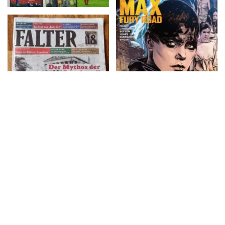
MAD MAX: FURY
ROAD: FURIOSA # 1,
Aug ’15
Falter – 18/2015
streik zeitung – Nr. 6 Mai
Transhelvetica – #27,
2015
März–April 2015