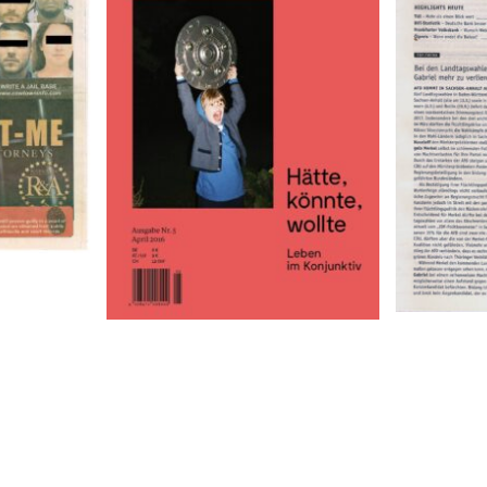
DER PLA
Die Epilog – Ausgabe 5, April
Freit
2016