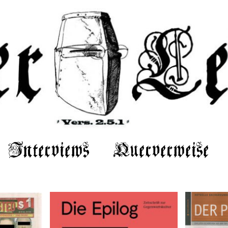
Interviews
Querverweise
/15/16–