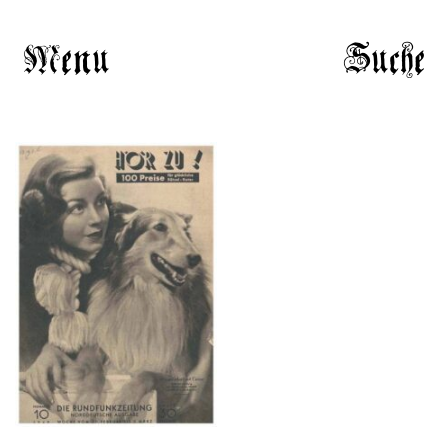
Menu
Suche
HÖR ZU! – 1949,
NUMMER 10, Woche
vom 27. Februar bis 05.
März