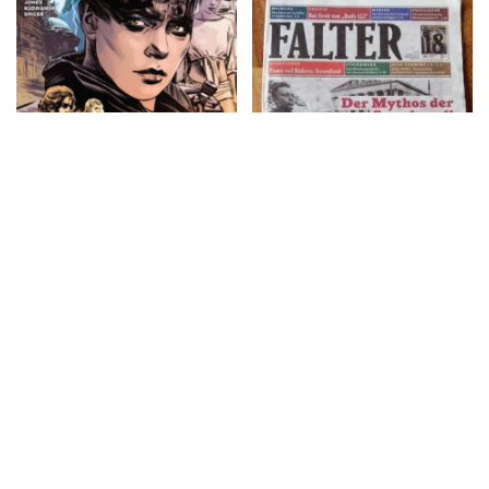
Aug ’15
Falter – 18/2015
streik zeitung – Nr. 6 Mai
2015
Transhelvetica – #27,
März–April 2015