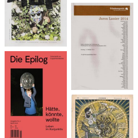
Reden anlässlich des
Verleihung des
Friedenspreis des
Deutschen Buchhandels
2014, Sonntag, 12.
Oktober 2014
Die Epilog – Ausgabe 5,
April 2016
Jugend – 1900 · 8. Januar,
V. Jahrgang · NR. 2