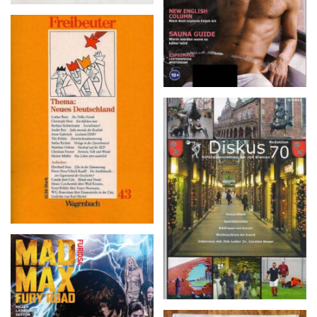
Freibeuter 43, März 1990
Diskus 70 – 4/2014
MAD MAX: FURY
ROAD: FURIOSA # 1,