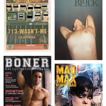
A-TOWN BUSTED –
BLOCK – No. 2 (2015)
8/15/16–9/1/16
BONER – OKTOBER
2013 | 3. AUSGABE
MAD MAX: FURY
ROAD: FURIOSA # 1,
Aug ’15