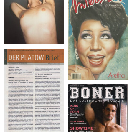
Interview – December
1986
DER PLATOW Brief –
Nr. 5 | Freitag, 15. Januar
2016
BONER – OKTOBER
2013 | 3. AUSGABE