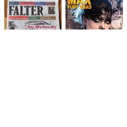
MAD MAX: FURY
ROAD: FURIOSA # 1,
Aug ’15
Falter – 18/2015
Transhelvetica – #27,
streik zeitung – Nr. 6 Mai
März–April 2015
2015