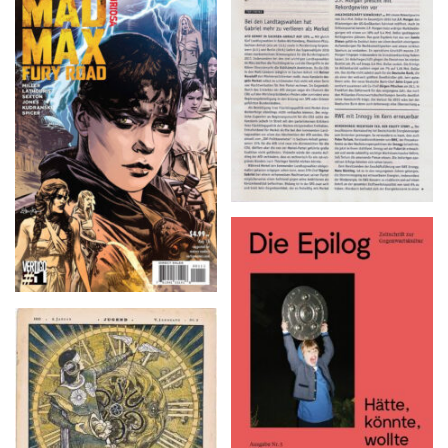
Nr. 5 | Freitag, 15. Januar
2016
MAD MAX: FURY
ROAD: FURIOSA # 1,
Aug ’15
Die Epilog – Ausgabe 5,
April 2016
Jugend – 1900 · 8. Januar,
V. Jahrgang · NR. 2