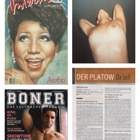
BLOCK – No. 2 (2015)
Interview – December
1986
DER PLATOW Brief –
Nr. 5 | Freitag, 15. Januar
2016
BONER – OKTOBER
2013 | 3. AUSGABE