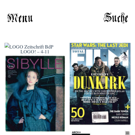
Menu
Suche
LOGO! – 4-11
TOTAL FILM #260 –
SUMMER 2017
SIBYLLE 6/89