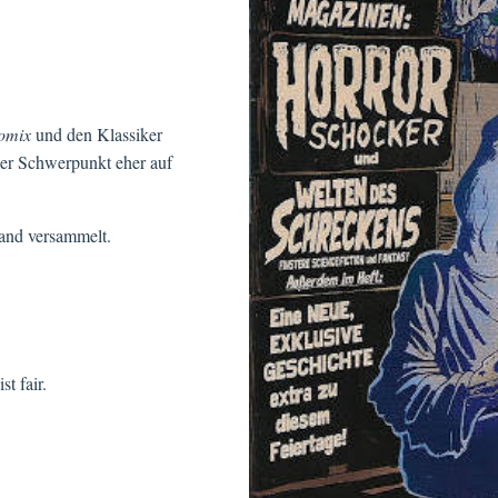
omix
und den Klassiker
der Schwerpunkt eher auf
and versammelt.
t fair.