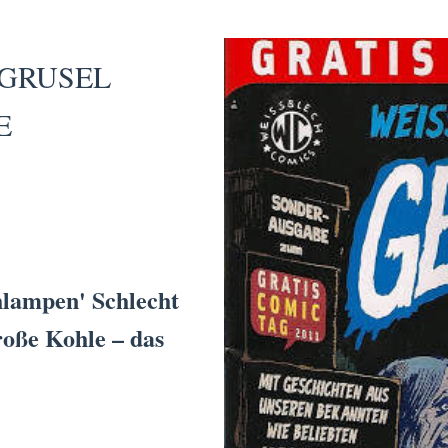
 GRUSEL
E
lampen' Schlecht
roße Kohle – das