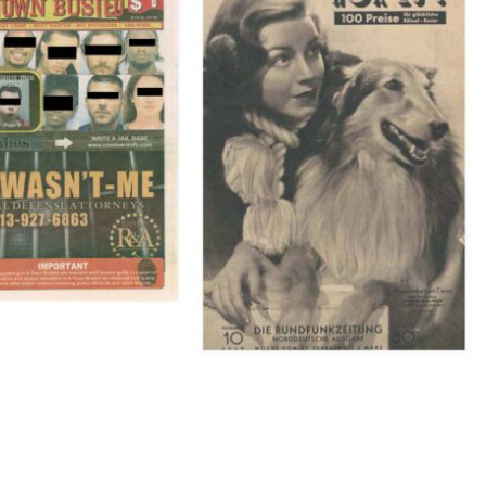
BUSTED – 8/15/16–
HÖR ZU! – 1949, NUMMER 10,
9/1/16
Woche vom 27. Februar bis 05.
März