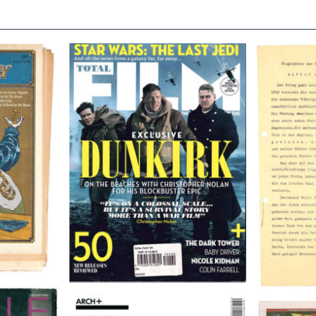
TOTAL FILM #260 – SUMMER
Flugblätte
/11/72
2017