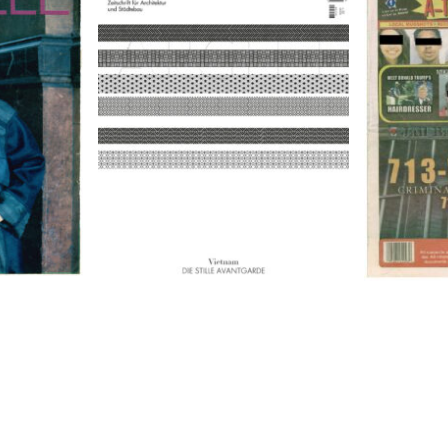
9
A-TOWN 
ARCH+ Nr. 226, Herbst 2016