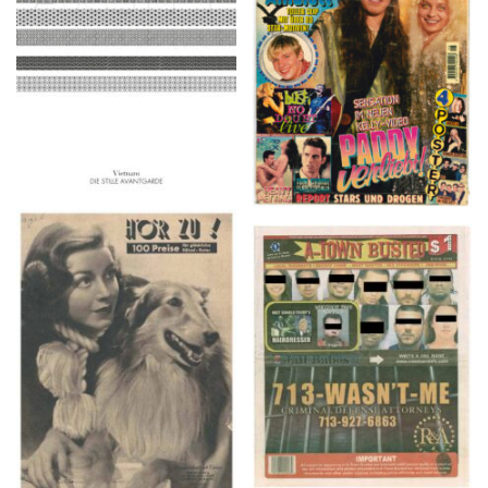
2016
1997
HÖR ZU! – 1949,
A-TOWN BUSTED –
NUMMER 10, Woche
8/15/16–9/1/16
vom 27. Februar bis 05.
März