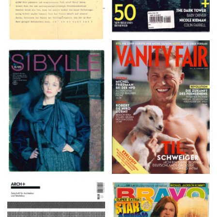
VANITY FAIR – Nr. 7 –
SIBYLLE 6/89
8. Februar 2007
ARCH+ Nr. 226, Herbst
BRAVO – Nr. 8, 13. Febr.