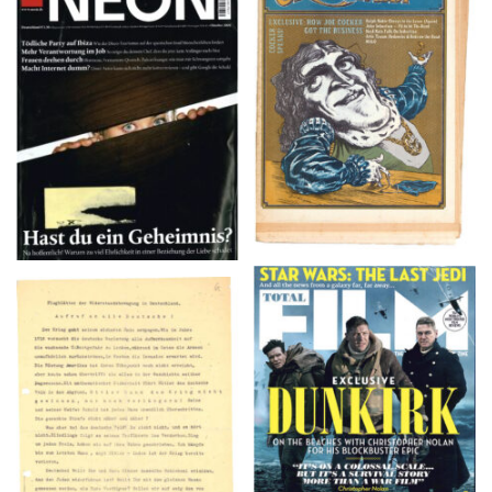
NEON – OKTOBER
Crawdaddy – June/11/72
2008
TOTAL FILM #260 –
Flugblätter der Weissen
SUMMER 2017
Rose – V, Januar 1943