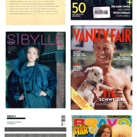
VANITY FAIR – Nr. 7 –
SIBYLLE 6/89
8. Februar 2007
ARCH+ Nr. 226, Herbst
BRAVO – Nr. 8, 13. Febr.