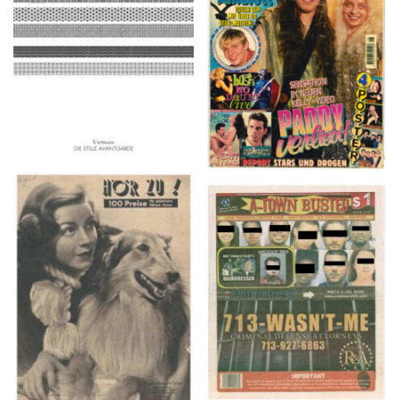
2016
1997
HÖR ZU! – 1949,
A-TOWN BUSTED –
NUMMER 10, Woche
8/15/16–9/1/16
vom 27. Februar bis 05.
März