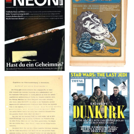
NEON – OKTOBER
Crawdaddy – June/11/72
2008
TOTAL FILM #260 –
Flugblätter der Weissen
SUMMER 2017
Rose – V, Januar 1943