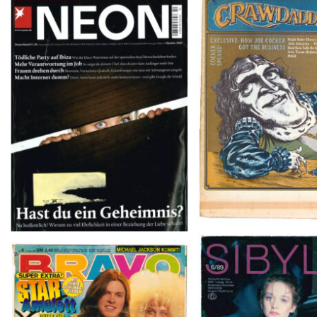
Crawdaddy – June
NEON – OKTOBER 2008
SIBYLLE 6/8
BRAVO – Nr. 8, 13. Febr. 1997