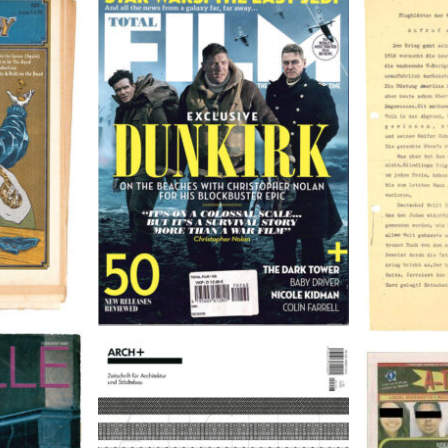
TOTAL FILM #260 – SUMMER
Flugblätte
/11/72
2017
9
A-TOWN 
ARCH+ Nr. 226, Herbst 2016