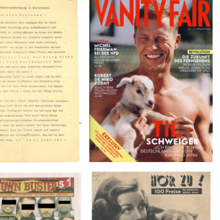
VANITY FAIR – Nr. 7 – 8.
r der Weissen Rose – V,
Februar 2007
Januar 1943
BUSTED – 8/15/16–
HÖR ZU! – 1949, NUMMER 10,
9/1/16
Woche vom 27. Februar bis 05.