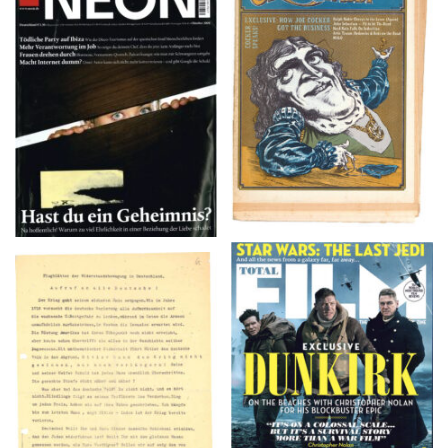
NEON – OKTOBER
Crawdaddy – June/11/72
2008
TOTAL FILM #260 –
Flugblätter der Weissen
SUMMER 2017
Rose – V, Januar 1943