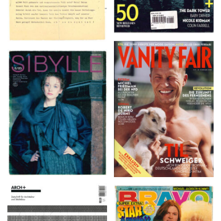
VANITY FAIR – Nr. 7 –
SIBYLLE 6/89
8. Februar 2007
ARCH+ Nr. 226, Herbst
BRAVO – Nr. 8, 13. Febr.