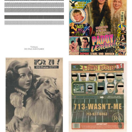
2016
1997
HÖR ZU! – 1949,
A-TOWN BUSTED –
NUMMER 10, Woche
8/15/16–9/1/16
vom 27. Februar bis 05.
März