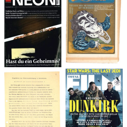
NEON – OKTOBER
Crawdaddy – June/11/72
2008
TOTAL FILM #260 –
Flugblätter der Weissen
SUMMER 2017
Rose – V, Januar 1943