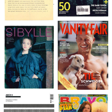
VANITY FAIR – Nr. 7 –
SIBYLLE 6/89
8. Februar 2007
ARCH+ Nr. 226, Herbst
BRAVO – Nr. 8, 13. Febr.