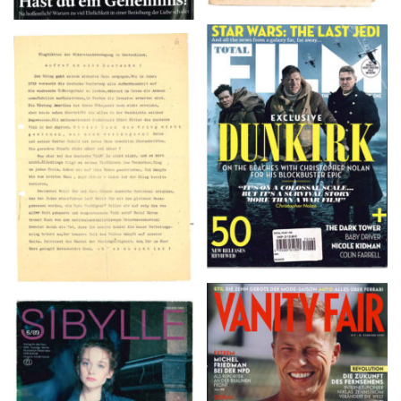
TOTAL FILM #260 –
Flugblätter der Weissen
SUMMER 2017
Rose – V, Januar 1943
VANITY FAIR – Nr. 7 –
SIBYLLE 6/89
8. Februar 2007