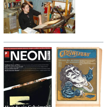
NEON – OKTOBER
Crawdaddy – June/11/72
2008