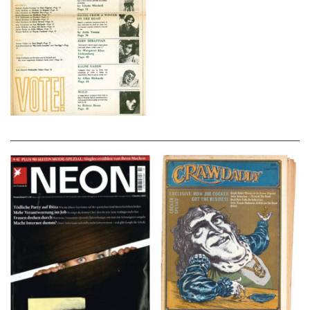
NEON – OKTOBER
Crawdaddy – June/11/72
2008