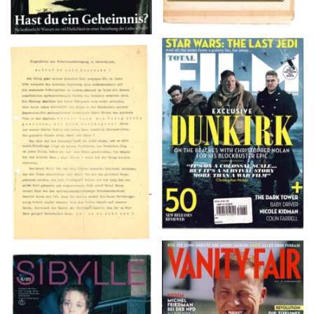
TOTAL FILM #260 –
Flugblätter der Weissen
SUMMER 2017
Rose – V, Januar 1943
VANITY FAIR – Nr. 7 –
SIBYLLE 6/89
8. Februar 2007