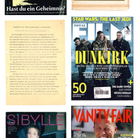
TOTAL FILM #260 –
Flugblätter der Weissen
SUMMER 2017
Rose – V, Januar 1943
VANITY FAIR – Nr. 7 –
SIBYLLE 6/89
8. Februar 2007