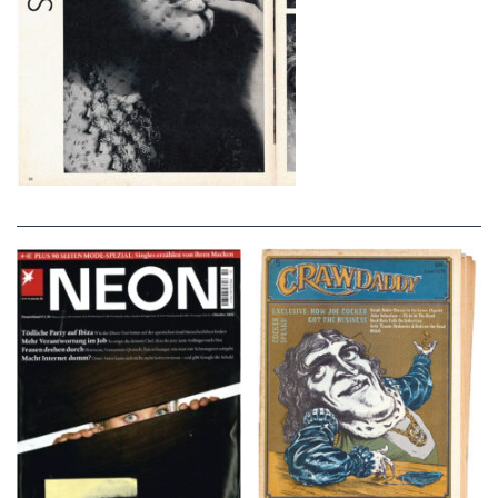
NEON – OKTOBER
Crawdaddy – June/11/72
2008