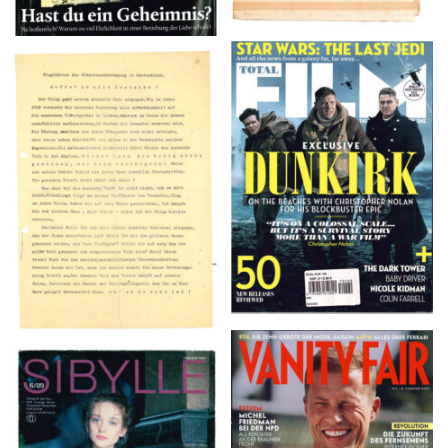
TOTAL FILM #260 –
Flugblätter der Weissen
SUMMER 2017
Rose – V, Januar 1943
VANITY FAIR – Nr. 7 –
SIBYLLE 6/89
8. Februar 2007