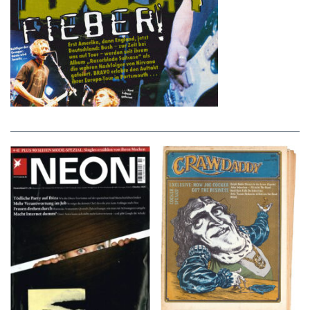
NEON – OKTOBER
Crawdaddy – June/11/72
2008