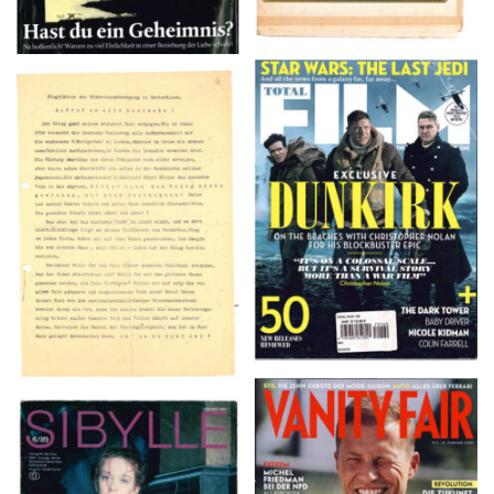
TOTAL FILM #260 –
Flugblätter der Weissen
SUMMER 2017
Rose – V, Januar 1943
VANITY FAIR – Nr. 7 –
SIBYLLE 6/89
8. Februar 2007