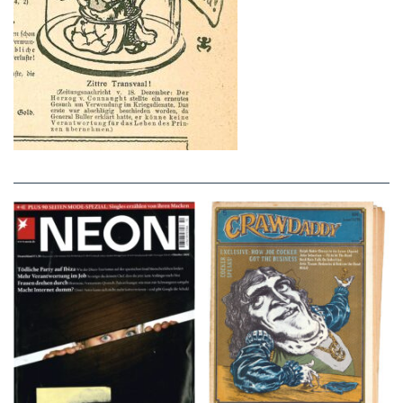
NEON – OKTOBER
Crawdaddy – June/11/72
2008