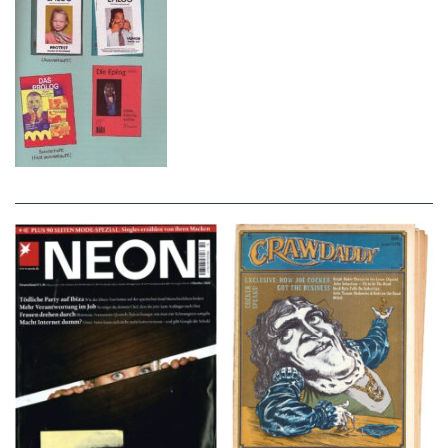
NEON – OKTOBER
Crawdaddy – June/11/72
2008