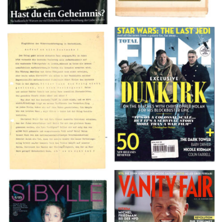
TOTAL FILM #260 –
Flugblätter der Weissen
SUMMER 2017
Rose – V, Januar 1943
VANITY FAIR – Nr. 7 –
SIBYLLE 6/89
8. Februar 2007