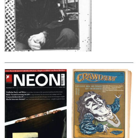
NEON – OKTOBER
Crawdaddy – June/11/72
2008