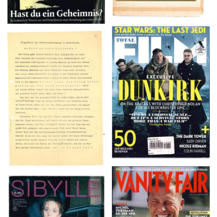
TOTAL FILM #260 –
Flugblätter der Weissen
SUMMER 2017
Rose – V, Januar 1943
VANITY FAIR – Nr. 7 –
SIBYLLE 6/89
8. Februar 2007