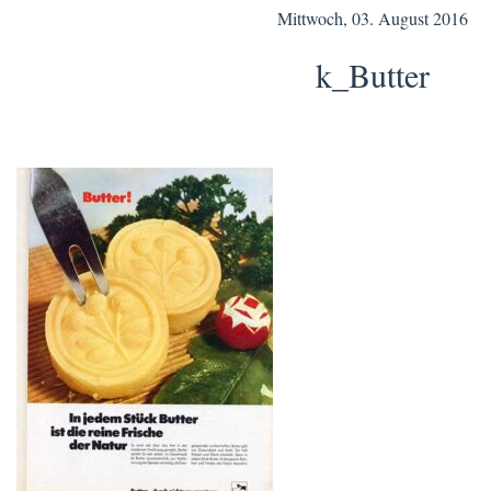
Mittwoch, 03. August 2016
k_Butter