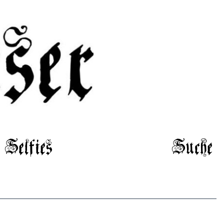
Selfies
Suche