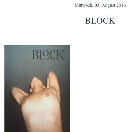
Mittwoch, 03. August 2016
BLOCK