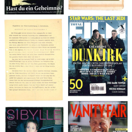
TOTAL FILM #260 –
Flugblätter der Weissen
SUMMER 2017
Rose – V, Januar 1943
VANITY FAIR – Nr. 7 –
SIBYLLE 6/89
8. Februar 2007