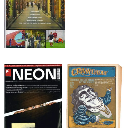
NEON – OKTOBER
Crawdaddy – June/11/72
2008