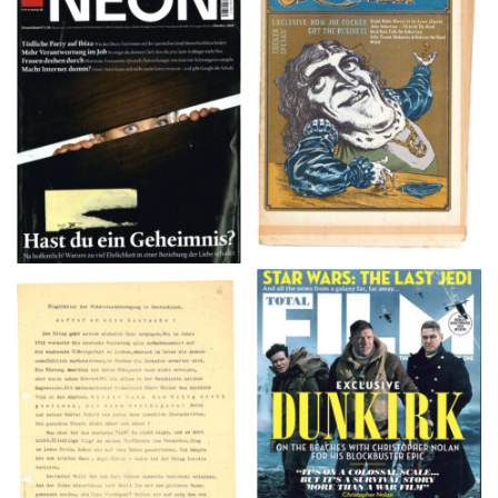
NEON – OKTOBER
Crawdaddy – June/11/72
2008
TOTAL FILM #260 –
Flugblätter der Weissen
SUMMER 2017
Rose – V, Januar 1943