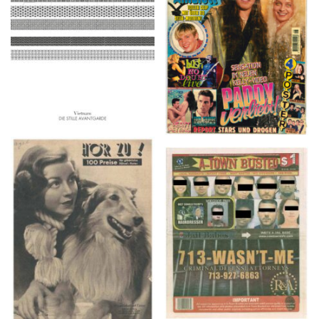
2016
1997
HÖR ZU! – 1949,
A-TOWN BUSTED –
NUMMER 10, Woche
8/15/16–9/1/16
vom 27. Februar bis 05.
März