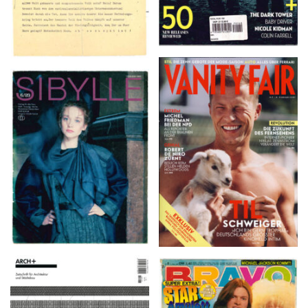
VANITY FAIR – Nr. 7 –
SIBYLLE 6/89
8. Februar 2007
ARCH+ Nr. 226, Herbst
BRAVO – Nr. 8, 13. Febr.