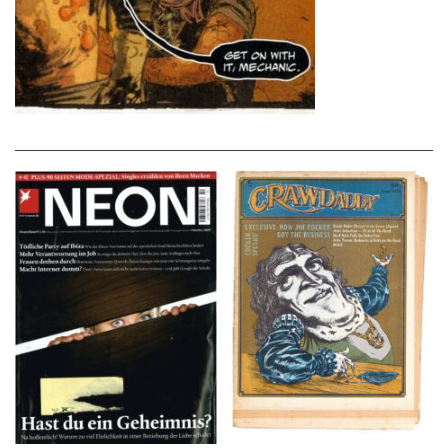
NEON – OKTOBER
Crawdaddy – June/11/72
2008