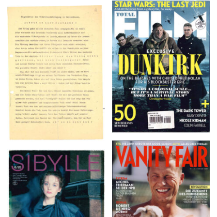
TOTAL FILM #260 –
Flugblätter der Weissen
SUMMER 2017
Rose – V, Januar 1943
VANITY FAIR – Nr. 7 –
SIBYLLE 6/89
8. Februar 2007