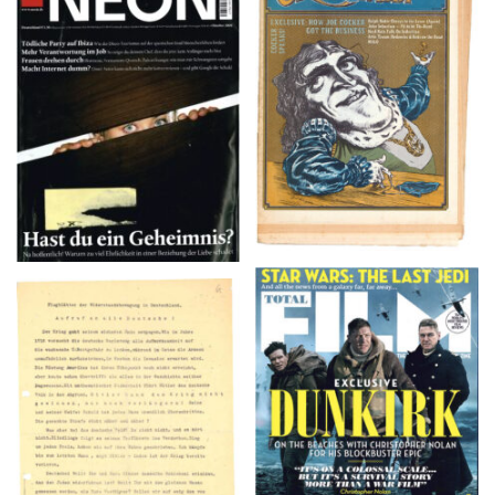
NEON – OKTOBER
Crawdaddy – June/11/72
2008
TOTAL FILM #260 –
Flugblätter der Weissen
SUMMER 2017
Rose – V, Januar 1943