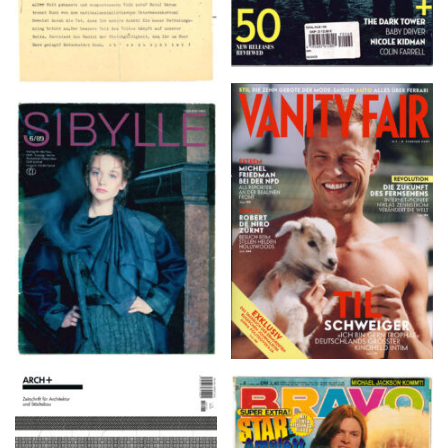
VANITY FAIR – Nr. 7 –
SIBYLLE 6/89
8. Februar 2007
ARCH+ Nr. 226, Herbst
BRAVO – Nr. 8, 13. Febr.