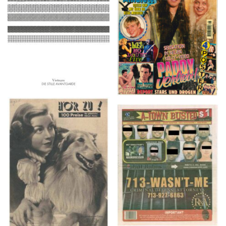
2016
1997
HÖR ZU! – 1949,
A-TOWN BUSTED –
NUMMER 10, Woche
8/15/16–9/1/16
vom 27. Februar bis 05.
März