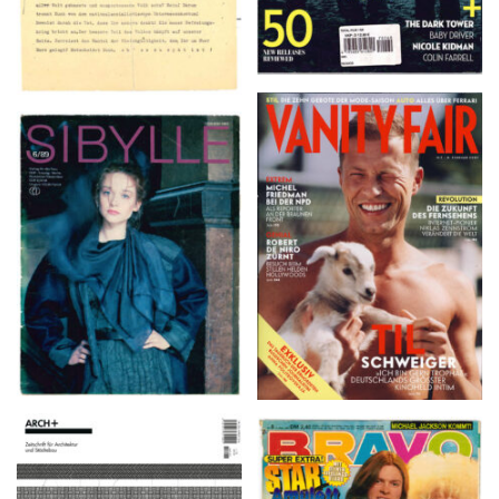
VANITY FAIR – Nr. 7 –
SIBYLLE 6/89
8. Februar 2007
ARCH+ Nr. 226, Herbst
BRAVO – Nr. 8, 13. Febr.