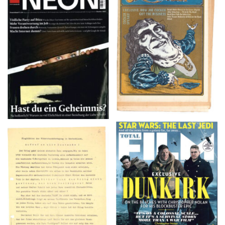
NEON – OKTOBER
Crawdaddy – June/11/72
2008
TOTAL FILM #260 –
Flugblätter der Weissen
SUMMER 2017
Rose – V, Januar 1943