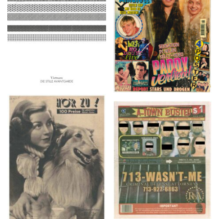
2016
1997
HÖR ZU! – 1949,
A-TOWN BUSTED –
NUMMER 10, Woche
8/15/16–9/1/16
vom 27. Februar bis 05.
März