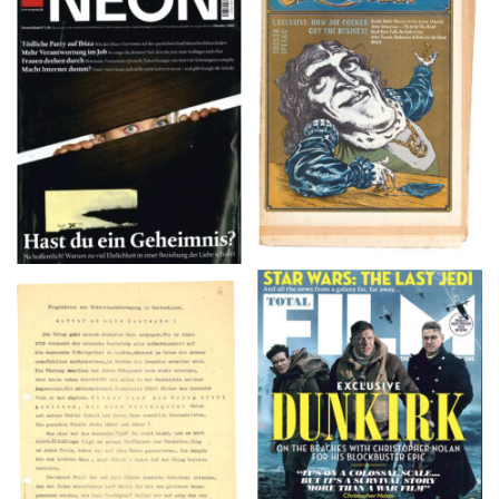
NEON – OKTOBER
Crawdaddy – June/11/72
2008
TOTAL FILM #260 –
Flugblätter der Weissen
SUMMER 2017
Rose – V, Januar 1943