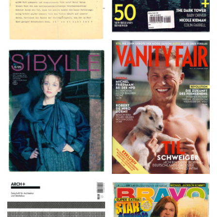
VANITY FAIR – Nr. 7 –
SIBYLLE 6/89
8. Februar 2007
ARCH+ Nr. 226, Herbst
BRAVO – Nr. 8, 13. Febr.