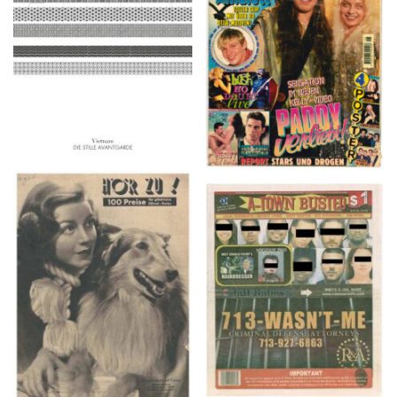
2016
1997
HÖR ZU! – 1949,
A-TOWN BUSTED –
NUMMER 10, Woche
8/15/16–9/1/16
vom 27. Februar bis 05.
März