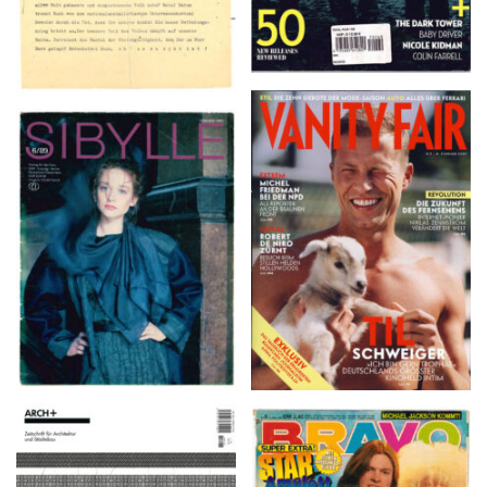
VANITY FAIR – Nr. 7 –
SIBYLLE 6/89
8. Februar 2007
ARCH+ Nr. 226, Herbst
BRAVO – Nr. 8, 13. Febr.