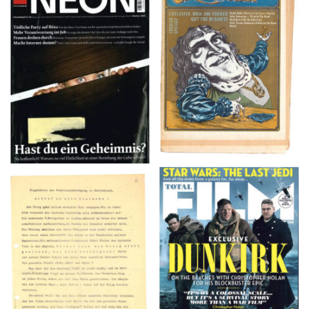
NEON – OKTOBER
Crawdaddy – June/11/72
2008
TOTAL FILM #260 –
Flugblätter der Weissen
SUMMER 2017
Rose – V, Januar 1943