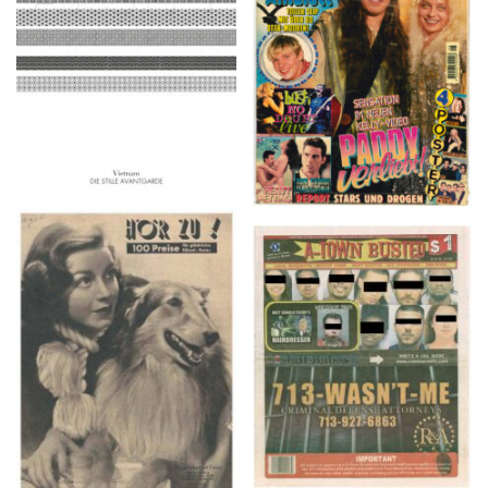
2016
1997
HÖR ZU! – 1949,
A-TOWN BUSTED –
NUMMER 10, Woche
8/15/16–9/1/16
vom 27. Februar bis 05.
März