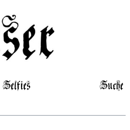
Selfies
Suche