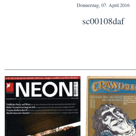
Donnerstag, 07. April 2016
sc00108daf
Crawdaddy – June
NEON – OKTOBER 2008