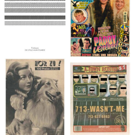
2016
1997
HÖR ZU! – 1949,
A-TOWN BUSTED –
NUMMER 10, Woche
8/15/16–9/1/16
vom 27. Februar bis 05.
März