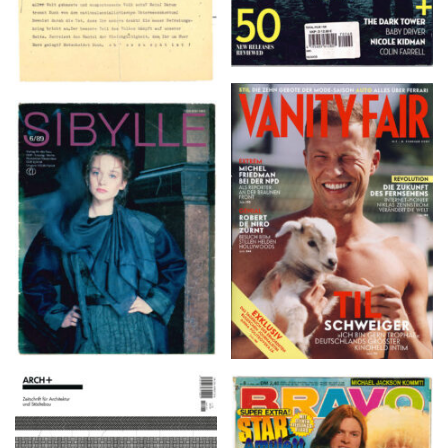
VANITY FAIR – Nr. 7 –
SIBYLLE 6/89
8. Februar 2007
ARCH+ Nr. 226, Herbst
BRAVO – Nr. 8, 13. Febr.