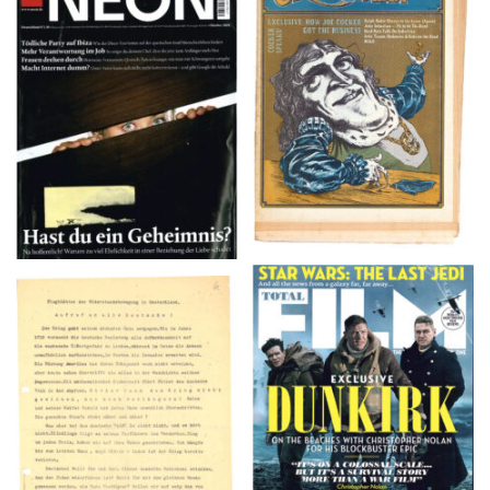
NEON – OKTOBER
Crawdaddy – June/11/72
2008
TOTAL FILM #260 –
Flugblätter der Weissen
SUMMER 2017
Rose – V, Januar 1943