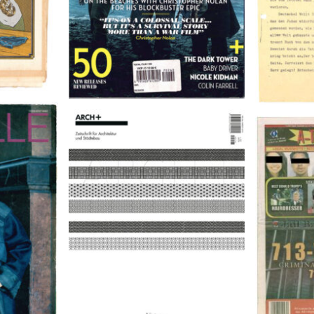
9
A-TOWN 
ARCH+ Nr. 226, Herbst 2016