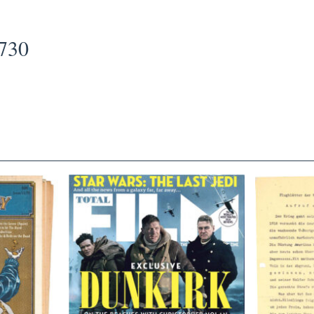
730
TOTAL FILM #260 – SUMMER
Flugblätte
/11/72
2017