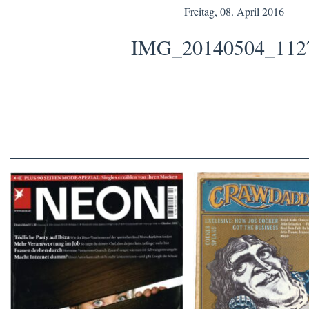
Freitag, 08. April 2016
IMG_20140504_112
Crawdaddy – June
NEON – OKTOBER 2008