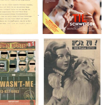
BUSTED – 8/15/16–
HÖR ZU! – 1949, NUMMER 10,
9/1/16
Woche vom 27. Februar bis 05.
März