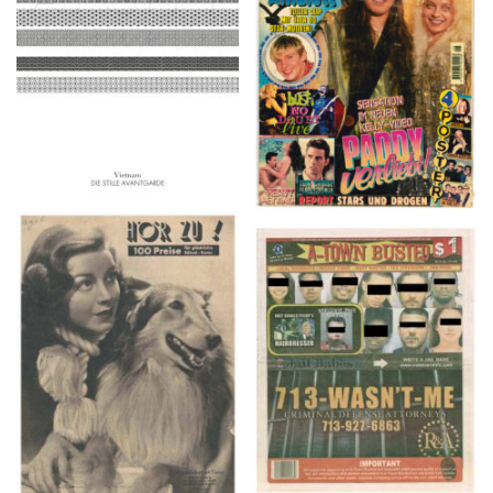
2016
1997
HÖR ZU! – 1949,
A-TOWN BUSTED –
NUMMER 10, Woche
8/15/16–9/1/16
vom 27. Februar bis 05.
März