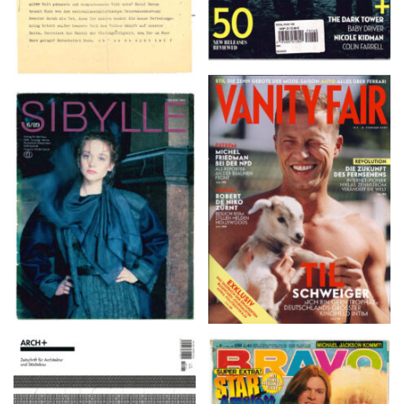
VANITY FAIR – Nr. 7 –
SIBYLLE 6/89
8. Februar 2007
ARCH+ Nr. 226, Herbst
BRAVO – Nr. 8, 13. Febr.