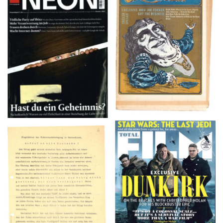
NEON – OKTOBER
Crawdaddy – June/11/72
2008
TOTAL FILM #260 –
Flugblätter der Weissen
SUMMER 2017
Rose – V, Januar 1943