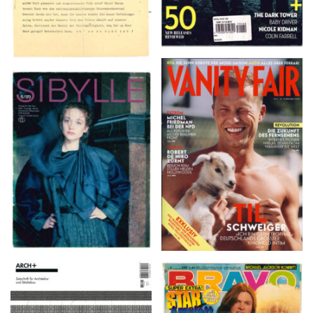
VANITY FAIR – Nr. 7 –
SIBYLLE 6/89
8. Februar 2007
ARCH+ Nr. 226, Herbst
BRAVO – Nr. 8, 13. Febr.