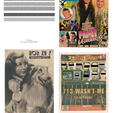
2016
1997
HÖR ZU! – 1949,
A-TOWN BUSTED –
NUMMER 10, Woche
8/15/16–9/1/16
vom 27. Februar bis 05.
März