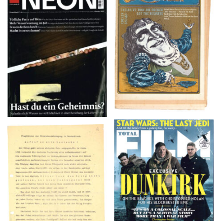
NEON – OKTOBER
Crawdaddy – June/11/72
2008
TOTAL FILM #260 –
Flugblätter der Weissen
SUMMER 2017
Rose – V, Januar 1943