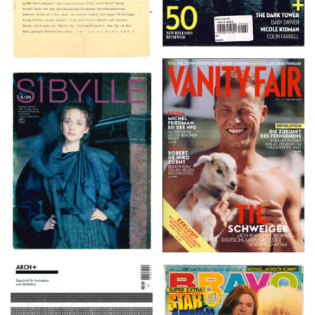
VANITY FAIR – Nr. 7 –
SIBYLLE 6/89
8. Februar 2007
ARCH+ Nr. 226, Herbst
BRAVO – Nr. 8, 13. Febr.