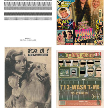
2016
1997
HÖR ZU! – 1949,
A-TOWN BUSTED –
NUMMER 10, Woche
8/15/16–9/1/16
vom 27. Februar bis 05.
März