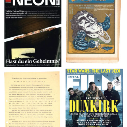
NEON – OKTOBER
Crawdaddy – June/11/72
2008
TOTAL FILM #260 –
Flugblätter der Weissen
SUMMER 2017
Rose – V, Januar 1943