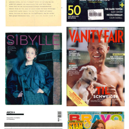
VANITY FAIR – Nr. 7 –
SIBYLLE 6/89
8. Februar 2007
ARCH+ Nr. 226, Herbst
BRAVO – Nr. 8, 13. Febr.