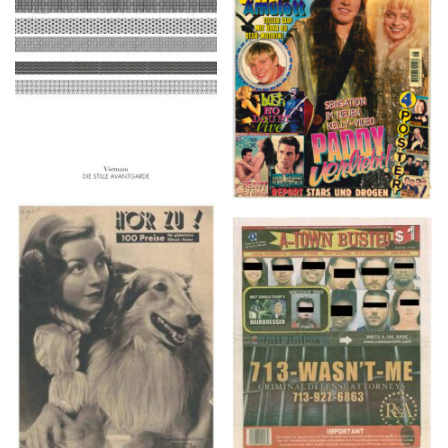
2016
1997
HÖR ZU! – 1949,
A-TOWN BUSTED –
NUMMER 10, Woche
8/15/16–9/1/16
vom 27. Februar bis 05.
März