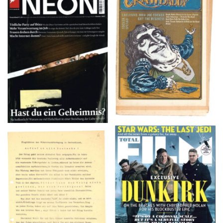
NEON – OKTOBER
Crawdaddy – June/11/72
2008
TOTAL FILM #260 –
Flugblätter der Weissen
SUMMER 2017
Rose – V, Januar 1943