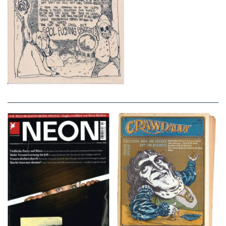
NEON – OKTOBER
Crawdaddy – June/11/72
2008