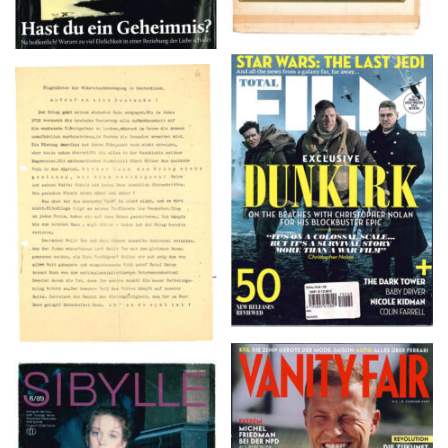
TOTAL FILM #260 –
Flugblätter der Weissen
SUMMER 2017
Rose – V, Januar 1943
VANITY FAIR – Nr. 7 –
SIBYLLE 6/89
8. Februar 2007