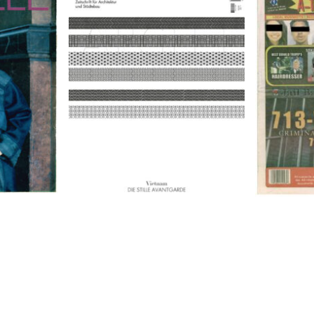
9
A-TOWN 
ARCH+ Nr. 226, Herbst 2016