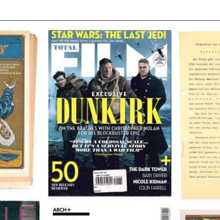
TOTAL FILM #260 – SUMMER
Flugblätte
/11/72
2017