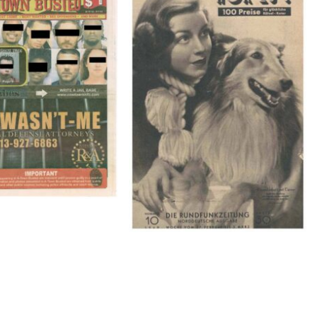
BUSTED – 8/15/16–
HÖR ZU! – 1949, NUMMER 10,
9/1/16
Woche vom 27. Februar bis 05.
März