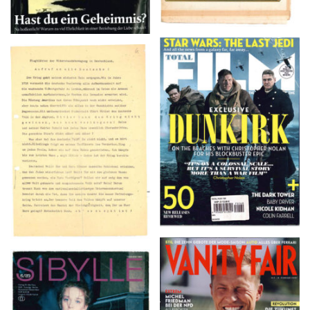
TOTAL FILM #260 –
Flugblätter der Weissen
SUMMER 2017
Rose – V, Januar 1943
VANITY FAIR – Nr. 7 –
SIBYLLE 6/89
8. Februar 2007