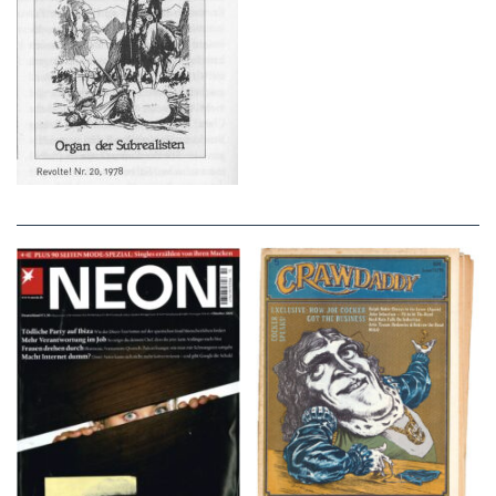
NEON – OKTOBER
Crawdaddy – June/11/72
2008