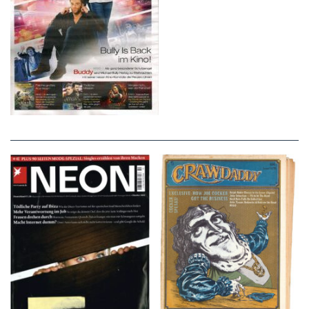
NEON – OKTOBER
Crawdaddy – June/11/72
2008