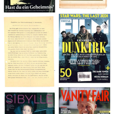
TOTAL FILM #260 –
Flugblätter der Weissen
SUMMER 2017
Rose – V, Januar 1943
VANITY FAIR – Nr. 7 –
SIBYLLE 6/89
8. Februar 2007