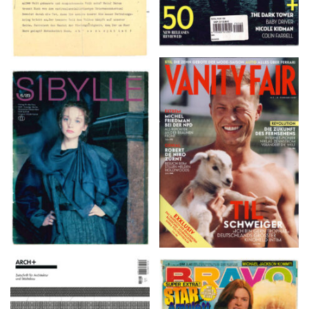
VANITY FAIR – Nr. 7 –
SIBYLLE 6/89
8. Februar 2007
ARCH+ Nr. 226, Herbst
BRAVO – Nr. 8, 13. Febr.