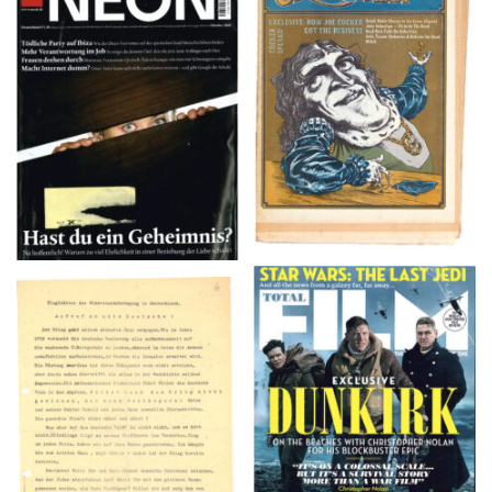
NEON – OKTOBER
Crawdaddy – June/11/72
2008
TOTAL FILM #260 –
Flugblätter der Weissen
SUMMER 2017
Rose – V, Januar 1943