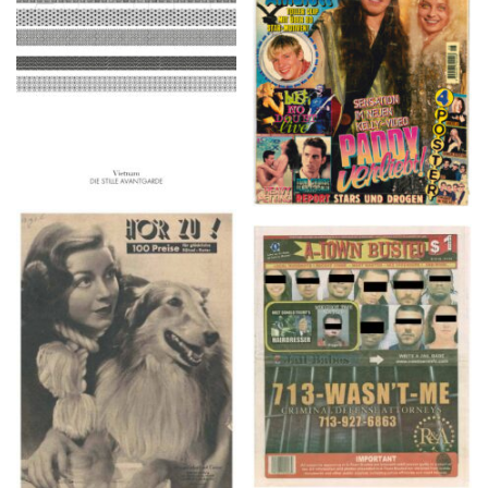
2016
1997
HÖR ZU! – 1949,
A-TOWN BUSTED –
NUMMER 10, Woche
8/15/16–9/1/16
vom 27. Februar bis 05.
März