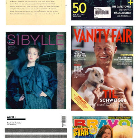
VANITY FAIR – Nr. 7 –
SIBYLLE 6/89
8. Februar 2007
ARCH+ Nr. 226, Herbst
BRAVO – Nr. 8, 13. Febr.