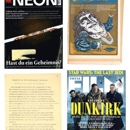
NEON – OKTOBER
Crawdaddy – June/11/72
2008
TOTAL FILM #260 –
Flugblätter der Weissen
SUMMER 2017
Rose – V, Januar 1943