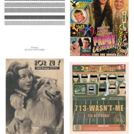
2016
1997
HÖR ZU! – 1949,
A-TOWN BUSTED –
NUMMER 10, Woche
8/15/16–9/1/16
vom 27. Februar bis 05.
März