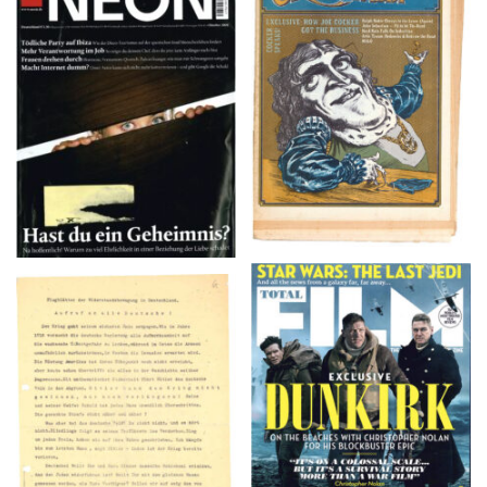
NEON – OKTOBER
Crawdaddy – June/11/72
2008
TOTAL FILM #260 –
Flugblätter der Weissen
SUMMER 2017
Rose – V, Januar 1943