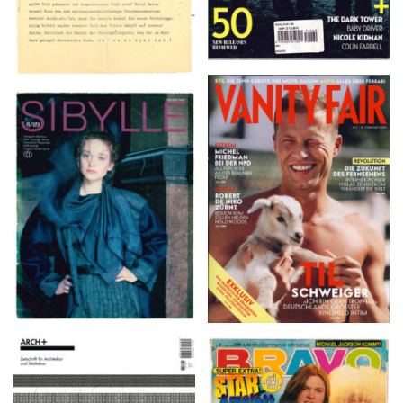
VANITY FAIR – Nr. 7 –
SIBYLLE 6/89
8. Februar 2007
ARCH+ Nr. 226, Herbst
BRAVO – Nr. 8, 13. Febr.