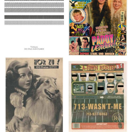
2016
1997
HÖR ZU! – 1949,
A-TOWN BUSTED –
NUMMER 10, Woche
8/15/16–9/1/16
vom 27. Februar bis 05.
März