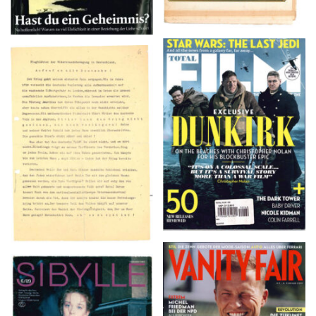
TOTAL FILM #260 –
Flugblätter der Weissen
SUMMER 2017
Rose – V, Januar 1943
VANITY FAIR – Nr. 7 –
SIBYLLE 6/89
8. Februar 2007