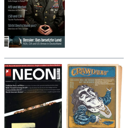
NEON – OKTOBER
Crawdaddy – June/11/72
2008