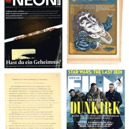
NEON – OKTOBER
Crawdaddy – June/11/72
2008
TOTAL FILM #260 –
Flugblätter der Weissen
SUMMER 2017
Rose – V, Januar 1943