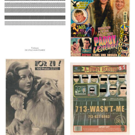
2016
1997
HÖR ZU! – 1949,
A-TOWN BUSTED –
NUMMER 10, Woche
8/15/16–9/1/16
vom 27. Februar bis 05.
März