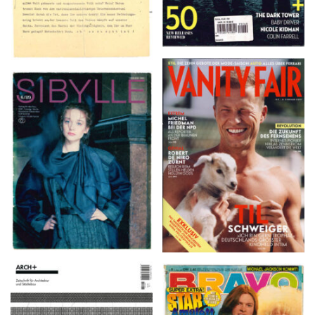
VANITY FAIR – Nr. 7 –
SIBYLLE 6/89
8. Februar 2007
ARCH+ Nr. 226, Herbst
BRAVO – Nr. 8, 13. Febr.