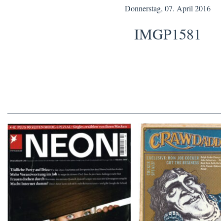
Donnerstag, 07. April 2016
IMGP1581
Crawdaddy – June
NEON – OKTOBER 2008