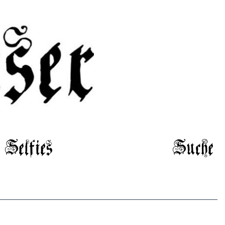
Selfies
Suche