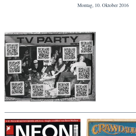
Montag, 10. Oktober 2016