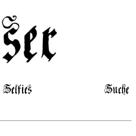
Selfies
Suche