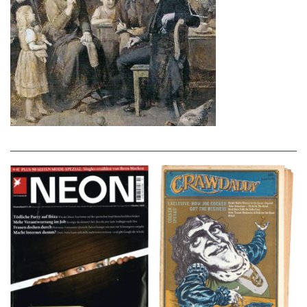
NEON – OKTOBER
Crawdaddy – June/11/72
2008