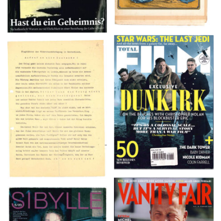
TOTAL FILM #260 –
Flugblätter der Weissen
SUMMER 2017
Rose – V, Januar 1943
VANITY FAIR – Nr. 7 –
SIBYLLE 6/89