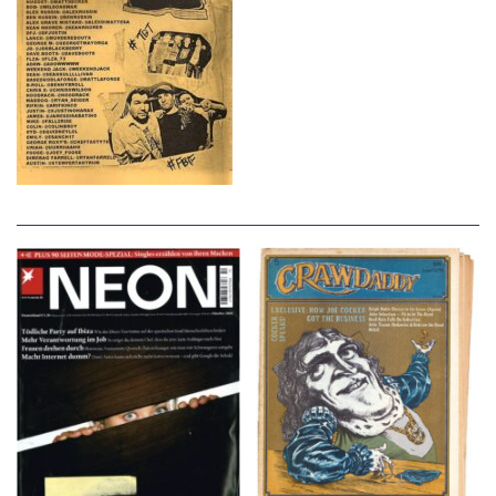
NEON – OKTOBER
Crawdaddy – June/11/72
2008