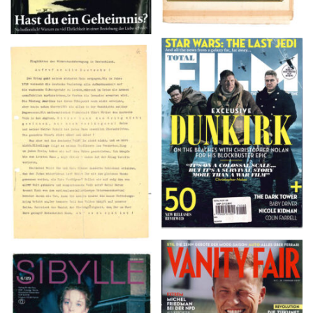
TOTAL FILM #260 –
Flugblätter der Weissen
SUMMER 2017
Rose – V, Januar 1943
VANITY FAIR – Nr. 7 –
SIBYLLE 6/89
8. Februar 2007