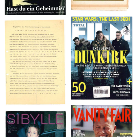
TOTAL FILM #260 –
Flugblätter der Weissen
SUMMER 2017
Rose – V, Januar 1943
VANITY FAIR – Nr. 7 –
SIBYLLE 6/89
8. Februar 2007