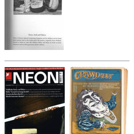
NEON – OKTOBER
Crawdaddy – June/11/72
2008