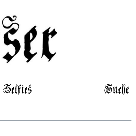
Selfies
Suche